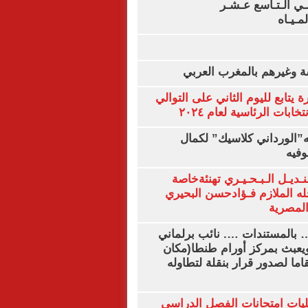
لـي الـتـاسع عـشـر
لمـيـاه
ة وغيرهم بالمغرب العربي
ة يتابع لليوم الثاني على التوالي
ابات الرئاسية لعام ٢٠٢٤
ه”الورداني كلاسيك” لكمال
وفيه
نـديـل الـبـحـيـري تهنئةخاصة
له الملازم فـؤادحسن البحيري
لمصرية
… بالمستندات …. نائب برلماني
يعبث بمركز أورام طنطا(مكان
قاما لصدور قرار بنقلة لتطاوله
ليات امتحانات الفصل الدراسي