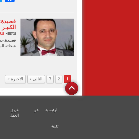
قصيدة:ح
الكبيـر
الثلاثاء 04
قصيدة:حبي
شحاته الش
1
2
3
التالي ›
الاخيرة »
الرئيسية
عن
فريق
العمل
تقنية