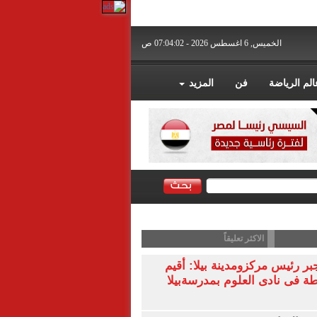
الخميس, 6 اغسطس 2026 - 07:04:03 ص
الم الرياضة
فن
المزيد
الاكثر تعليقاً
 رئيس مركزومدينة بيلا: أقيم
ة فى نادى العلوم بمدرسةبيلا