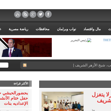
ث
مال واقتصاد
نواب وبرلمان
محافظات
رياضة مصرية
ع
طيب، شيخ الأزهر الشريف يستقبل وزير التربية والت |
الأكثر قراءة
بحضورالحبشي جبر
ا يتغزل
حفل ختام الأنشط
لشريف
الإعداديه بنات