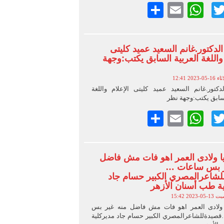
Faceboo
Twitter
Email
WhatsApp
نشر
 الدكتور.غانم السعيد عميد كليتى
 واللغة العربية السابق يكتب:وجهة
-05-2023 12:41
لدكتور.غانم السعيد عميد كليتى الإعلام واللغة
لسابق يكتب:وجهة نظر
Faceboo
Twitter
Email
WhatsApp
نشر
ا ولادى العمر اهو فات مش فاضل
ر بس ساعات …
لشاعرالمصري الكبير حسام جاد
ة طب أسنان الأزهر
05-2023 15:42
ولادى العمر اهو فات مش فاضل منه غير بس
صيدةللشاعرالمصري الكبير حسام جاد مديركلية