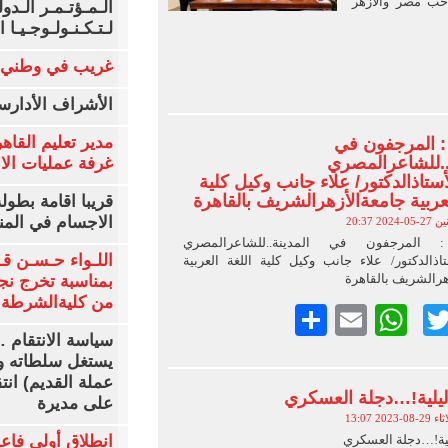
حب مصر والأزهر
الـمـؤتـمـر الـدو
لـتـكـنـولـوجـيـا ا
E
Wh
شر
غريب في وطني
الأشراف الأدارس
مدير تعليم القاهر
: المرجفون في
..للشاعرالمصري
غرفة عمليات الانتخ
لأستاذالدكتور/ علاء جانب وكيل كلية
لعربية جامعةالأزهرالشريف بالقاهرة
قريبا اقامة بطول
الاجسام في المن
05-2024 20:37
 المرجفون في المدينة..للشاعرالمصري
اللـواء حـسـن قـ
ستاذالدكتور/ علاء جانب وكيل كلية اللغة العربية
هرالشريف بالقاهرة
بمناسبة تخرج نج
من كليةالشرطةا
Faceboo
Twitter
Email
WhatsApp
نشر
سياسة الانتقام 
يستغل سلطاته و
عملة القديم) انت
ليلية!…دجلة العسكري
على مديرة
-08-2023 13:07
لية!…دجلة العسكري
انطلاق أولي فاع