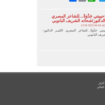
بيبتي جَذْوَةٌ…للشاعر المصري
 الدكتور/شحاته الشريف البانوبي
-04-2023 13:59
بتي جَذْوَةٌ…للشاعر المصري الكبيـر الدكتور/
ريف البانوبي
أخبار
العالم