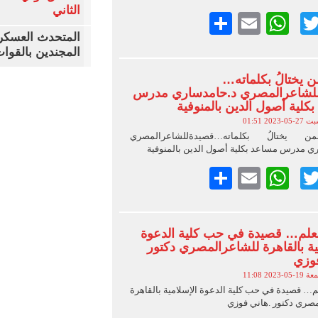
الثاني
Faceboo
Twitter
Email
WhatsApp
نشر
المتحدث العسكر
المجندين بالقوات ا
من يختالُ بكلماته…
لشاعرالمصري د.حامدساري مدرس
كلية أصول الدين بالمنوفية
05-2023 01:51
من يختالُ بكلماته…قصيدةللشاعرالمصري
ي مدرس مساعد بكلية أصول الدين بالمنوفية
Faceboo
Twitter
Email
WhatsApp
نشر
لعلم… قصيدة في حب كلية الدعوة
ية بالقاهرة للشاعرالمصري دكتور
فوزي
-05-2023 11:08
م… قصيدة في حب كلية الدعوة الإسلامية بالقاهرة
صري دكتور .هاني فوزي