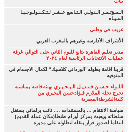
بنات
الـمـؤتـمـر الـدولـي الـتـاسع عـشـر لـتـكـنـولـوجـيـا
المـيـاه
غريب في وطني
الأشراف الأدارسة وغيرهم بالمغرب العربي
مدير تعليم القاهرة يتابع لليوم الثاني على التوالي غرفة
عمليات الانتخابات الرئاسية لعام ٢٠٢٤
قريبا اقامة بطوله”الورداني كلاسيك” لكمال الاجسام في
المنوفيه
اللـواء حـسـن قـنـديـل الـبـحـيـري تهنئةخاصة بمناسبة
تخرج نجله الملازم فـؤادحسن البحيري من
كليةالشرطةالمصرية
سياسة الانتقام … بالمستندات …. نائب برلماني يستغل
سلطاته ويعبث بمركز أورام طنطا(مكان عملة القديم)
انتقاما لصدور قرار بنقلة لتطاوله على مديرة