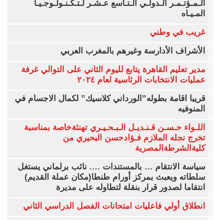
الـمـؤتـمـر الـدولـي الـتـاسع عـشـر لـتـكـنـولـوجـيـا
المـيـاه
غريب في وطني
الأشراف الأدارسة وغيرهم بالمغرب العربي
مدير تعليم القاهرة يتابع لليوم الثاني على التوالي غرفة
عمليات الانتخابات الرئاسية لعام ٢٠٢٤
قريبا اقامة بطوله”الورداني كلاسيك” لكمال الاجسام في
المنوفيه
اللـواء حـسـن قـنـديـل الـبـحـيـري تهنئةخاصة بمناسبة
تخرج نجله الملازم فـؤادحسن البحيري من
كليةالشرطةالمصرية
سياسة الانتقام … بالمستندات …. نائب برلماني يستغل
سلطاته ويعبث بمركز أورام طنطا(مكان عملة القديم)
انتقاما لصدور قرار بنقلة لتطاوله على مديرة
انطلاق أولي فاعليات امتحانات الفصل الدراسي الثاني