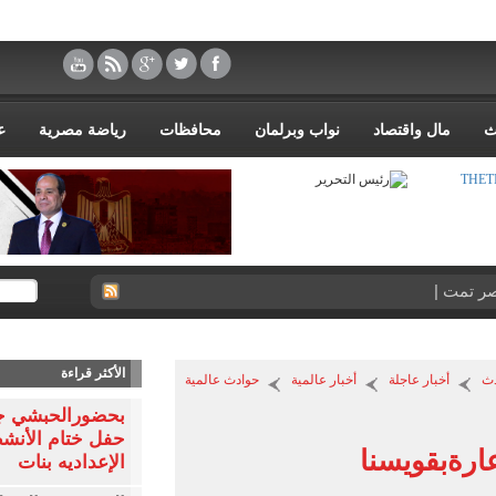
ث
مال واقتصاد
نواب وبرلمان
محافظات
رياضة مصرية
ع
 تمتلك قاعدة متنو |
الأكثر قراءة
دث
أخبار عاجلة
أخبار عالمية
حوادث عالمية
بحضورالحبشي جبر
حفل ختام الأنشط
عارةبقويسنا
الإعداديه بنات