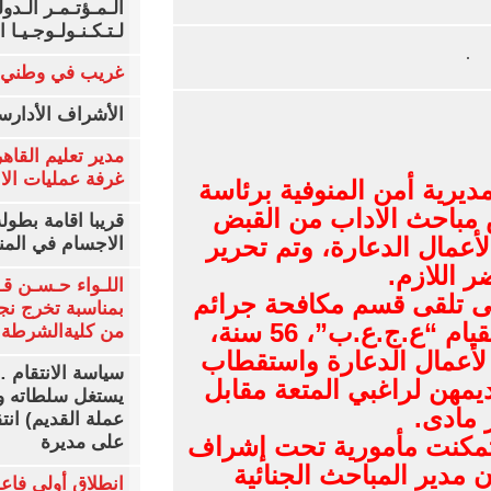
الـمـؤتـمـر الـدو
لـتـكـنـولـوجـيـا ا
غريب في وطني
الأشراف الأدارس
مدير تعليم القاهر
غرفة عمليات الانتخ
يرية أمن المنوفية برئاسة
 مباحث الاداب من القبض
قريبا اقامة بطول
أعمال الدعارة، وتم تحرير
الاجسام في المن
 اللازم.
اللـواء حـسـن قـ
لى تلقى قسم مكافحة جرائم
بمناسبة تخرج نج
الآداب معلومات تفيد بقيام “ع.ج.ع.ب”، 56 سنة،
من كليةالشرطةا
لأعمال الدعارة واستقطاب
سياسة الانتقام 
مهن لراغبي المتعة مقابل
يستغل سلطاته و
 مادى.
عملة القديم) انت
تمكنت مأمورية تحت إشراف
على مديرة
 مدير المباحث الجنائية
انطلاق أولي فاع