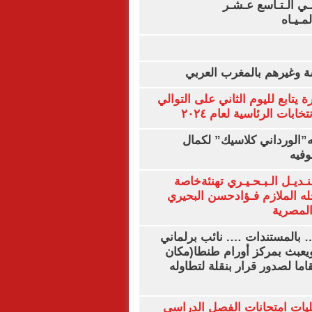
لـي الـتـاسع عـشـر
لمـيـاه
ة وغيرهم بالمغرب العربي
ة يتابع لليوم الثاني على التوالي
ابات الرئاسية لعام ٢٠٢٤
ه”الورداني كلاسيك” لكمال
وفيه
نـديـل الـبـحـيـري تهنئةخاصة
له الملازم فـؤادحسن البحيري
لمصرية
… بالمستندات …. نائب برلماني
يعبث بمركز أورام طنطا(مكان
قاما لصدور قرار بنقلة لتطاوله
ليات امتحانات الفصل الدراسي