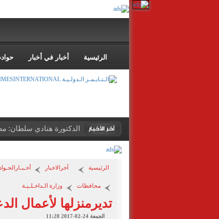
الرئيسية
أخبار في أخبار
حواد
الدكتورة هنادي سلطان: مصر
الرئيسية
آخرالاخبار
أخـبـارالحـوا
محافظات
وزارة الـداخـلـيـة
تديرمنزلها لأعمال الد
الجمعة 24-02-2017 11:28