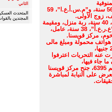
منوفية
الثاني
59
المتحدث العسكر
 زوج الأولى.
المجندين بالقوات ا
كما تم ضبط “أ.ش.م.ع”، 40 سنة، ربة منزل، ومقيمة
مركز شبين الكوم، و”ع.ر.ع.أ”، 38 سنة، عامل،
وم، مركز قويسنا.
ضبط بحوزتهم أيضا 5 هواتف محمولة ومبلغ مالى
ا،
ت عنه التحريات اعترفوا
ا جاء فيها،
وتم تحرير المحضر رقم 6395، جنح مركز قويسنا
وجار العرض على النيابة لمباشرة
قيقات.
ر
Wh