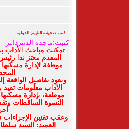
كتب
صحيفة التايمز الدولية
كتبت:ماجده الدمرداش
تمكنت مباحث الأداب بمد
المقدم معتز ندا رئيس
موظفة لإدارة مسكنها ل
المحضر
وتعود تفاصيل الواقعة إ
موظفة، بإدارة مسكنها 
النسوة الساقطات وتقدي
أجر
وعقب تقنين الإجراءات 
العميد: السيد سلطان