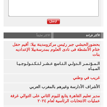
الأكثر قراءة
الاكثر تعليقاً
بحضورالحبشي جبر رئيس مركزومدينة بيلا: أقيم حفل
ختام الأنشطة فى نادى العلوم بمدرسةبيلا الإعداديه
بنات
الـمـؤتـمـر الـدولـي الـتـاسع عـشـر لـتـكـنـولـوجـيـا
المـيـاه
غريب في وطني
الأشراف الأدارسة وغيرهم بالمغرب العربي
مدير تعليم القاهرة يتابع لليوم الثاني على التوالي غرفة
عمليات الانتخابات الرئاسية لعام ٢٠٢٤