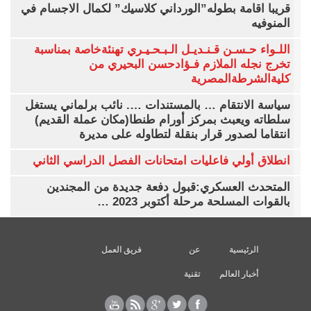
قريبا اقامة بطوله”الورداني كلاسيك” لكمال الاجسام في
المنوفيه
اللـواء حـسـن قـنـديـل الـبـحـيـري تهنئةخاصة بمناسبة
تخرج نجله الملازم فـؤادحسن البحيري من
كليةالشرطةالمصرية
سياسة الانتقام … بالمستندات …. نائب برلماني يستغل
سلطاته ويعبث بمركز أورام طنطا(مكان عملة القديم)
انتقاما لصدور قرار بنقلة لتطاوله على مديرة
انطلاق أولي فاعليات امتحانات الفصل الدراسي الثاني
المتحدث العسكري:قبول دفعة جديدة من المجندين
بالقوات المسلحة مرحلة أكتوبر 2023 …
الرئيسية
عن
فريق العمل
أخبار العالم
تقنية