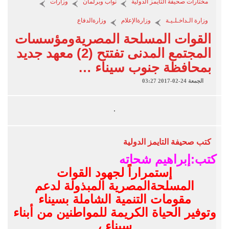
مختارات صحيفة التايمز الدولية
نواب وبرلمان
وزارات
وزارة الـداخـلـيـة
وزارةالإعلام
وزارةالدفاع
القوات المسلحة المصريةومؤسسات
المجتمع المدنى تفتتح (2) معهد جديد
بمحافظة جنوب سيناء …
الجمعة 24-02-2017 03:27
كتب
صحيفة التايمز الدولية
كتب:إبراهيم شحاته
إستمراراً لجهود القوات
المسلحةالمصرية المبذولة لدعم
مقومات التنمية الشاملة بسيناء
وتوفير الحياة الكريمة للمواطنين من أبناء
سيناء ،