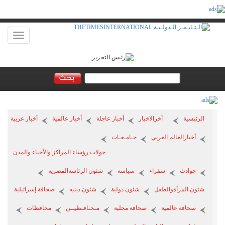
Toggle
vigation
الرئيسية
آخرالاخبار
أخبار عاجلة
أخبار عالمية
أخبار عربية
أخبارالعالم العربي
جـامـعـات
جولات رؤساء المراكز والأحياء والمدن
حوادث
سفراء
سياسة
شئون الرئاسةالمصرية
شئون المرأةوالطفل
شئون دولية
شئون دينيه
صحافة إسرائيلية
صحافة عالمية
صحافة محلية
مـحـافـظيــن
محافظات