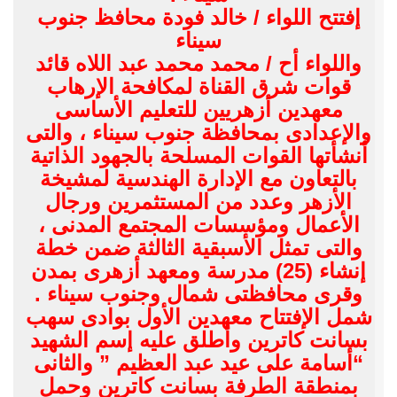
إفتتح اللواء / خالد فودة محافظ جنوب
سيناء
واللواء أح / محمد محمد عبد اللاه قائد
قوات شرق القناة لمكافحة الإرهاب
معهدين أزهريين للتعليم الأساسى
والإ
عدادى بمحافظة جنوب سيناء ، والتى
أنشأتها القوات المسلحة بالجهود الذاتية
بالتعاون مع الإدارة الهندسية لمشيخة
الأزهر وعدد من المستثمرين ورجال
الأعمال ومؤسسات المجتمع المدنى ،
والتى تمثل الأسبقية الثالثة ضمن خطة
إنشاء (25) مدرسة ومعهد أزهرى بمدن
وقرى محافظتى شمال وجنوب سيناء .
شمل الإفتتاح معهدين الأول بوادى سهب
بسانت كاترين وأطلق عليه إسم الشهيد
“أسامة على عيد عبد العظيم ” والثانى
بمنطقة الطرفة بسانت كاترين وحمل