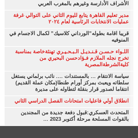
الأشراف الأدارسة وغيرهم بالمغرب العربي
مدير تعليم القاهرة يتابع لليوم الثاني على التوالي غرفة
عمليات الانتخابات الرئاسية لعام ٢٠٢٤
قريبا اقامة بطوله”الورداني كلاسيك” لكمال الاجسام في
المنوفيه
اللـواء حـسـن قـنـديـل الـبـحـيـري تهنئةخاصة بمناسبة
تخرج نجله الملازم فـؤادحسن البحيري من
كليةالشرطةالمصرية
سياسة الانتقام … بالمستندات …. نائب برلماني يستغل
سلطاته ويعبث بمركز أورام طنطا(مكان عملة القديم)
انتقاما لصدور قرار بنقلة لتطاوله على مديرة
انطلاق أولي فاعليات امتحانات الفصل الدراسي الثاني
المتحدث العسكري:قبول دفعة جديدة من المجندين
بالقوات المسلحة مرحلة أكتوبر 2023 …