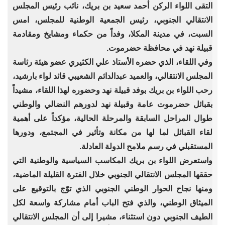
التقى اللواء الركن أحمد سعيد بن بريك، نائب رئيس المجلس
الانتقالي الجنوبي، رئيس الجمعية الوطنية للمجلس، امس
السبت، في مدينة المكلا، وفداً من حكماء ومشايخ ومقادمة
قبيلة نهد في محافظة حضرموت.
وفي اللقاء، الذي حضره الأستاذ علي الكثيري عضو هيئة رئاسة
المجلس الانتقالي، والعميد عبدالدائم الشعيبي قائد لواء بارشيد،
رحب اللواء بن بريك بوفد قبيلة نهد وحضوره لهذا اللقاء، مشيداً
بقبائل حضرموت عامة وقبيلة نهد لدورهم النضالي والوطني
طوال المراحل السابقة والمرحلة الحالية، مؤكداً على أهمية
لقاء القبائل لما لها من مكانة وتأثير في المجتمع، ودورها
المستقبلي في رسم ملامح الدولة العادلة.
واستعرض اللواء بن بريك المكاسب السياسية والوطنية التي
حققها المجلس الانتقالي الجنوبي خلال الفترة القليلة الماضية،
ومنها نجاح الحوار الوطني الجنوبي الذي توّج بالتوقيع على
الميثاق الوطني، والذي فتح الباب أمام مشاركة واسعة لكل
الطيف الجنوبي دون استثناء، مشيرا إلى أن المجلس الانتقالي