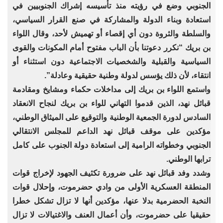
الجنوبي وضع في رؤيته منذ تأسيسه إشراك الجنوبيين في
استعادة وبناء الدولة والمشاركة في صنع القرار السياسي،
والسلطة والثروة دون أي إقصاء أو تهميش لأحد، وقال اللواء
بن بريك “نكرر دعوتنا بأن الباب مفتوح أمام المكونات والقوى
السياسية والقبلية والشخصيات الاجتماعية دون استثناء أو
انتقاء، لأن ذلك يؤسس لدولة وطنية حقيقية وعادلة”.
واستمع اللواء بن بريك إلى مداخلات حكماء ومشايخ ومقادمة
قبائل نهد، الذين قدموا التهاني للواء بن بريك لنجاح الانعقاد
السادس لدورة الجمعية الوطنية والتوقيع على الميثاق الوطني،
مؤكدين على موقف قبائل نهد الداعم للمجلس الانتقالي
الجنوبي وخطواته الرامية إلى استعادة دولة الجنوب على كامل
ترابها الوطني.
وشدد وفد قبائل نهد على ضرورة تكثيف الجهود لإخراج قوات
المنطقة العسكرية الأولى من وادي حضرموت، وإحلال قوات
النخبة الحضرمية بدلا عنها، مؤكدين أنها لا تزال تشكل خطرا
حقيقيا على حضرموت، وأن أعمال العنف والاغتيالات لا تزال