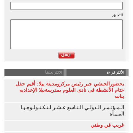
التعليق
الأكثر قراءة
الاكثر تعليقاً
بحضورالحبشي جبر رئيس مركزومدينة بيلا: أقيم حفل
ختام الأنشطة فى نادى العلوم بمدرسةبيلا الإعداديه
بنات
الـمـؤتـمـر الـدولـي الـتـاسع عـشـر لـتـكـنـولـوجـيـا
المـيـاه
غريب في وطني