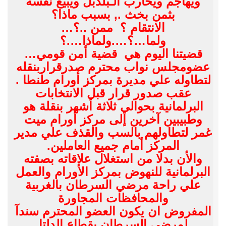
ويهاجم ويحارب الـبلدبل ويبيع نفسه
بثمن بخث ., بسبب ماذا؟
الانتقام ؟ ممن ..؟…
ولما…؟….ولماذا….؟
قضيتنا اليوم هي قضية أمن قومي…
عضومجلس نواب محترم صدرقراربنقله
لتطاوله علي مديرة بمركز أورام طنطا .
عقب صدور قرار قبل الانتخابات
البرلمانية بحوالي ثلاثة أشهر بنقلة هو
وطبيبين آخرين إلى مركز أورام ميت
غمر لتطاولهم بالسب والقذف علي مدير
المركز أمام جميع العاملين.
والأن بدلا من استغلال علاقاته بصفته
البرلمانية للنهوض بمركز الأورام والعمل
علي راحة مرضي السرطان بالغربية
والمحافظات المجاورة
المفروض ان يكون العضو المحترم سندآ
لمرضي السرطان بقطاع الدلتا