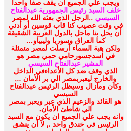
ويجب علي الجميع ان يقف صفآ واحدآ
خلف السيد رئيس الجمهورية عبدالفتاح
السيسي
.,الرجل الذي بعثه الله لمصر
في وقت عصيب كنا قاب قوسين أو أدني
أن يحل بنا ماحل بالدول العربية الشقيقة
كما العراق وسوريا وليبياو…
ولكن هبة السماء أرسلت لمصر متمثلة
في أسدجسورحامي حمي مصر هو
المشير عبدالفتاح السيسي
الذي وقف ضد كل الأعداءفي الداخل
والخارج ليعبربمصر الي بر الأمان ..,
وكان ومازال وسيظل الرئيس عبدالفتاح
السيسي
هو القائد والزعيم الذي عبر ويعبر بمصر
الي شاطئ الأمان.
وانه يجب علي الجميع ان يكون مع السيد
الرئيس في خندق واحد ., لا أن ينشق