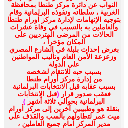
النواب عن دائرة مركز طنطا بمحافظة
الغربية ، سلطاته ونفوذه البرلمانية وقام
بتوجيه الإتهامات لإدارة مركز أورام طنطا
والعاملين به بالتسبب في وفاة عشرات
الحالات من المرضى المترديين على
المكان مؤخراً ،
بغرض إحداث بلبلة في الشارع المصري
وزعزعة الأمن العام وتأليب المواطنين
علي الدولة
بسبب حبه للانتقام لشخصه
من إدارة مركز أورام طنطا
بسبب عقابه قبل الانتخابات البرلمانية
فعقب صدور قرار
(
قبل الانتخابات
البرلمانية بحوالي ثلاثة أشهر
)
بنقلة هو وطبيبين آخرين إلى مركز أورام
ميت غمر لتطاولهم بالسب والقذف علي
مدير المركز أمام جميع العاملين ،