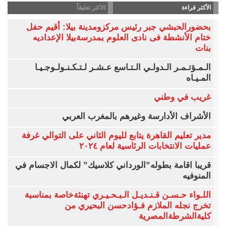
الأكثر قراءة
الاكثر تعليقاً
بحضورالحبشي جبر رئيس مركزومدينة بيلا: أقيم حفل
ختام الأنشطة فى نادى العلوم بمدرسةبيلا الإعداديه
بنات
الـمـؤتـمـر الـدولـي الـتـاسع عـشـر لـتـكـنـولـوجـيـا
المـيـاه
غريب في وطني
الأشراف الأدارسة وغيرهم بالمغرب العربي
مدير تعليم القاهرة يتابع لليوم الثاني على التوالي غرفة
عمليات الانتخابات الرئاسية لعام ٢٠٢٤
قريبا اقامة بطوله”الورداني كلاسيك” لكمال الاجسام في
المنوفيه
اللـواء حـسـن قـنـديـل الـبـحـيـري تهنئةخاصة بمناسبة
تخرج نجله الملازم فـؤادحسن البحيري من
كليةالشرطةالمصرية