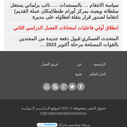
سياسة الانتقام … بالمستندات …. نائب برلماني يستغل
سلطاته ويعبث بمركز أورام طنطا(مكان عملة القديم)
انتقاما لصدور قرار بنقلة لتطاوله على مديرة
انطلاق أولي فاعليات امتحانات الفصل الدراسي الثاني
المتحدث العسكري:قبول دفعة جديدة من المجندين
بالقوات المسلحة مرحلة أكتوبر 2023 …
الرئيسية
عن
فريق العمل
أخبار العالم
تقنية
حقوق النشر محفوظة © 2021 لموقع الـتـايـمـز الـدولـيـة
THETIMESINTERNATIONAL
برمجة وتصميم شركة