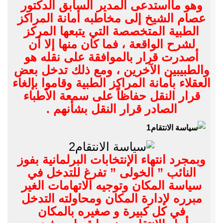
وهو مااستدعى المدير السابق الدكتور
عصام الشيخ إلى مخاطبه أمانة المراكز
الطبية المتخصصة التي يتبعها المركز
لشرح الواقعة ، فما كان منها إلا أن
أصدرت قرار بالموافقة على نقله هو
والطبيبين الآخرين ، ومع ذلك تدخل بعض
العقلاء بأمانة المراكز الطبية وقاموا بإلغاء
قرار النقل حفاظاً على سمعة الأطباء
الصادر قرار النقل بشأنهم .
وبمجرد انتهاء الإنتخابات البرلمانية بفوز
النائب ” الخولى ” تفرغ للتدخل في
سياسة المكان وتوجيه الاتهامات الغير
مبرره لإدارة المكان ومحاولته التدخل
في كل كبيرة و صغيره بالمكان