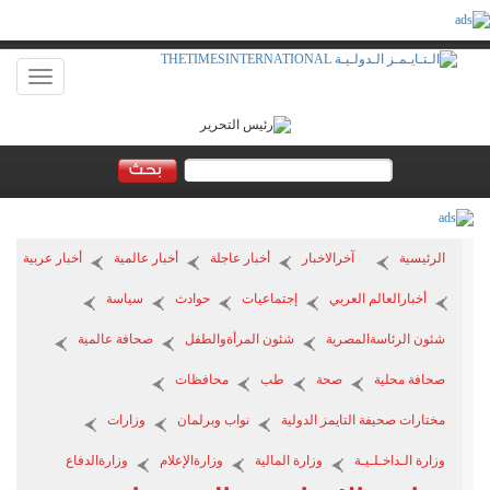
Toggle
vigation
الرئيسية
آخرالاخبار
أخبار عاجلة
أخبار عالمية
أخبار عربية
أخبارالعالم العربي
إجتماعيات
حوادث
سياسة
شئون الرئاسةالمصرية
شئون المرأةوالطفل
صحافة عالمية
صحافة محلية
صحة
طب
محافظات
مختارات صحيفة التايمز الدولية
نواب وبرلمان
وزارات
وزارة الـداخـلـيـة
وزارة المالية
وزارةالإعلام
وزارةالدفاع