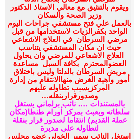
ويقوم بالتنثيق مع معالي الاستاذ الدكتور
وزير الصحة والسكان
بالعمل علي فتح مستشفي جراحات اليوم
الواحد بكفرالزيات لاستخدامها من قبل
مرضي السرطان في العلاج الاشعاعي
حيث ان مكان المستشفي يتناسب
العلاج الاشعاعي للمرضي وان يحاول
العضوالمحترم بكافة السبل مساعدة
مريض السرطان بالدلتا وليس باختلاق
أمور واهية الغرض منهاالانتقام من إدارة
المركزبسبب تطاوله عليهم
وصدورقراربنقله…
بالمستندات …. نائب برلماني يستغل
سلطاته ويعبث بمركز أورام طنطا(مكان
عملة القديم) انتقاما لصدور قرار بنقلة
لتطاوله على مديرة
استغل النائب سمير الخولى عضو مجلس