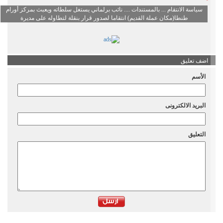
سياسة الانتقام ... بالمستندات .... نائب برلماني يستغل سلطاته ويعبث بمركز أورام
طنطا(مكان عملة القديم) انتقاما لصدور قرار بنقلة لتطاوله على مديرة
اضف تعليق
الأسم
البريد الالكترونى
التعليق