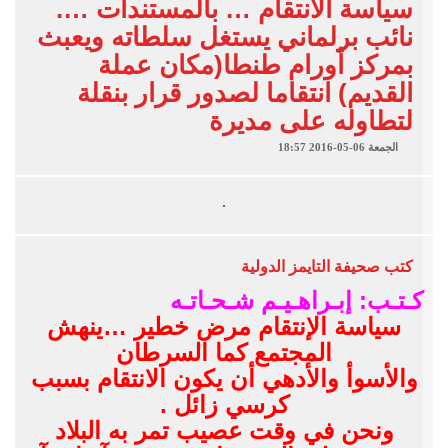
سياسة الانتقام … بالمستندات ….
نائب برلماني يستغل سلطاته ويعبث
بمركز أورام طنطا(مكان عملة
القديم) انتقاما لصدور قرار بنقلة
لتطاوله على مديرة
الجمعة 06-05-2016 18:57
كتب
صحيفة التايمز الدولية
كـتـب: إبـراهـيـم شـحـاتـه
سياسة الإنتقام مرض خطير …ينهش
المجتمع كما السرطان
والأسوأ والأدهي أن يكون الانتقام بسبب
كرسي زائل .
ونحن في وقت عصيب تمر به البلاد