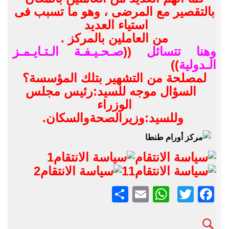
بالتقصير مع المرضى ، وهو ما تسبب فى
استياء العديد
من العاملين بالمركز .
وهنا تتسائل
((
صـحـيـفـة الـتـايـمـز
الـدولية
))
لمصلحة من التشهير بتلك المؤسسة؟
السؤال موجه للسيد:رئيس مجلس
الوزراء
وللسيد:وزيرالصحةوالسكان.
Twitter
Facebook
Email
نشر
WhatsApp