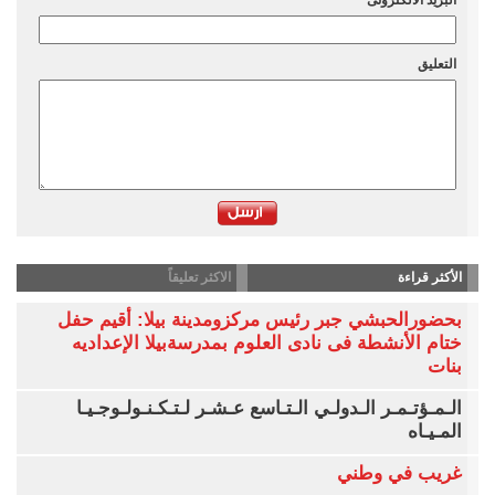
التعليق
الأكثر قراءة
الاكثر تعليقاً
بحضورالحبشي جبر رئيس مركزومدينة بيلا: أقيم حفل
ختام الأنشطة فى نادى العلوم بمدرسةبيلا الإعداديه
بنات
الـمـؤتـمـر الـدولـي الـتـاسع عـشـر لـتـكـنـولـوجـيـا
المـيـاه
غريب في وطني