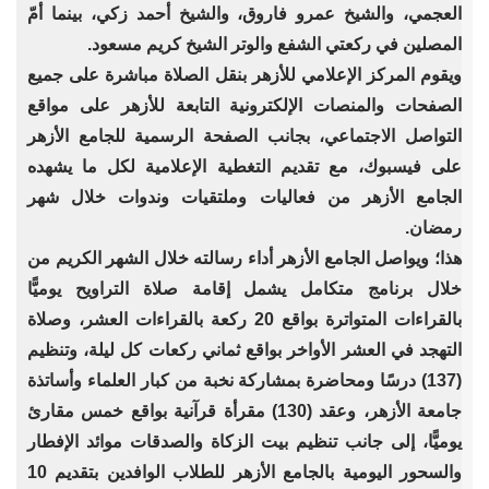
العجمي، والشيخ عمرو فاروق، والشيخ أحمد زكي، بينما أمّ
المصلين في ركعتي الشفع والوتر الشيخ كريم مسعود.
ويقوم المركز الإعلامي ‏للأزهر بنقل الصلاة مباشرة على جميع
الصفحات والمنصات الإلكترونية التابعة للأزهر على ‏مواقع
التواصل ‏الاجتماعي، بجانب الصفحة الرسمية للجامع الأزهر
على فيسبوك، مع تقديم التغطية الإعلامية لكل ما يشهده
الجامع الأزهر من فعاليات وملتقيات وندوات خلال شهر
رمضان.
هذا؛ ويواصل الجامع الأزهر أداء رسالته خلال الشهر الكريم من
خلال برنامج متكامل يشمل إقامة صلاة التراويح يوميًّا
بالقراءات المتواترة بواقع 20 ركعة بالقراءات العشر، وصلاة
التهجد في العشر الأواخر بواقع ثماني ركعات كل ليلة، وتنظيم
(137) درسًا ومحاضرة بمشاركة نخبة من كبار العلماء وأساتذة
جامعة الأزهر، وعقد (130) مقرأة قرآنية بواقع خمس مقارئ
يوميًّا، إلى جانب تنظيم بيت الزكاة والصدقات موائد الإفطار
والسحور اليومية بالجامع الأزهر للطلاب الوافدين بتقديم 10