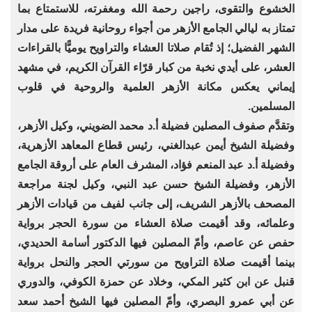
الخشوع والتقوى، راجين رحمة الله ومغفرته، للاستمتاع بما
تمتاز به ليالي الجامع الأزهر من أجواء روحانية فريدة على مدار
الشهر الفضيل؛ إذ تُقام صلاتا العشاء والتراويح يوميًّا بالقراءات
العشر، على أيدي نخبة من كبار قرّاء القرآن الكريم، في مشهد
إيماني يعكس مكانة الأزهر العلمية والروحية في قلوب
المسلمين.
وتقدَّم صفوف المصلين فضيلة أ.د محمد الضويني، وكيل الأزهر،
وفضيلة الشيخ أيمن عبدالغني، رئيس قطاع المعاهد الأزهرية،
وفضيلة أ.د عبد المنعم فؤاد، المشرف العام على أروقة الجامع
الأزهر، وفضيلة الشيخ حسن عبد النبي، وكيل لجنة مراجعة
المصحف بالأزهر الشريف، إلى جانب لفيف من قيادات الأزهر
وعلمائه، وقد أقيمت صلاة العشاء من سورة الحجر برواية
‏حفص عن عاصم، وأمّ المصلين فيها الدكتور أسامة الحديدي،
بينما أقيمت صلاة التراويح من سورتي الحجر والنحل برواية
قنبل عن ابن كثير المكي، وخلاد عن حمزة الكوفي، والدوري
عن أبي عمرو البصري، وأمّ المصلين فيها الشيخ أحمد سعد