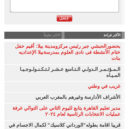
الأكثر قراءة
الاكثر تعليقاً
بحضورالحبشي جبر رئيس مركزومدينة بيلا: أقيم حفل
ختام الأنشطة فى نادى العلوم بمدرسةبيلا الإعداديه
بنات
الـمـؤتـمـر الـدولـي الـتـاسع عـشـر لـتـكـنـولـوجـيـا
المـيـاه
غريب في وطني
الأشراف الأدارسة وغيرهم بالمغرب العربي
مدير تعليم القاهرة يتابع لليوم الثاني على التوالي غرفة
عمليات الانتخابات الرئاسية لعام ٢٠٢٤
قريبا اقامة بطوله”الورداني كلاسيك” لكمال الاجسام في