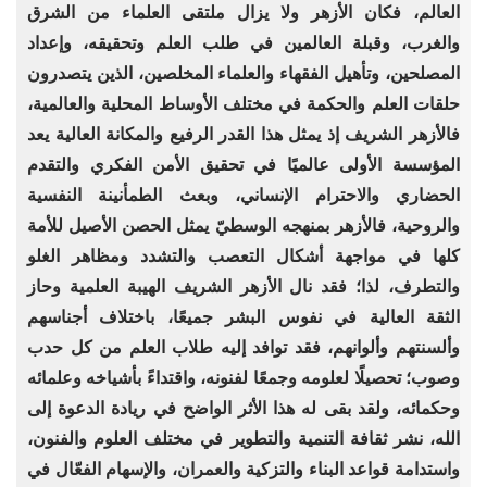
العالم، فكان الأزهر ولا يزال ملتقى العلماء من الشرق
والغرب، وقبلة العالمين في طلب العلم وتحقيقه، وإعداد
المصلحين، وتأهيل الفقهاء والعلماء المخلصين، الذين يتصدرون
حلقات العلم والحكمة في مختلف الأوساط المحلية والعالمية،
فالأزهر الشريف إذ يمثل هذا القدر الرفيع والمكانة العالية يعد
المؤسسة الأولى عالميًا في تحقيق الأمن الفكري والتقدم
الحضاري والاحترام الإنساني، وبعث الطمأنينة النفسية
والروحية، فالأزهر بمنهجه الوسطيّ يمثل الحصن الأصيل للأمة
كلها في مواجهة أشكال التعصب والتشدد ومظاهر الغلو
والتطرف، لذا؛ فقد نال الأزهر الشريف الهيبة العلمية وحاز
الثقة العالية في نفوس البشر جميعًا، باختلاف أجناسهم
وألسنتهم وألوانهم، فقد توافد إليه طلاب العلم من كل حدب
وصوب؛ تحصيلًا لعلومه وجمعًا لفنونه، واقتداءً بأشياخه وعلمائه
وحكمائه، ولقد بقى له هذا الأثر الواضح في ريادة الدعوة إلى
الله، نشر ثقافة التنمية والتطوير في مختلف العلوم والفنون،
واستدامة قواعد البناء والتزكية والعمران، والإسهام الفعّال في