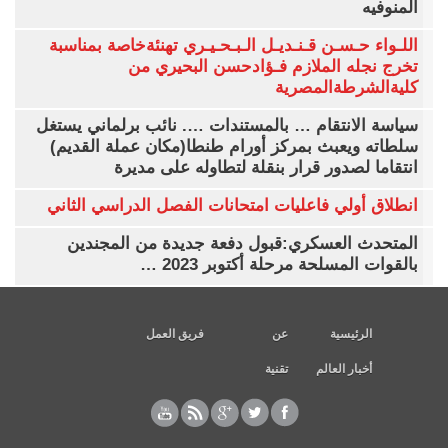
المنوفيه
اللـواء حـسـن قـنـديـل الـبـحـيـري تهنئةخاصة بمناسبة
تخرج نجله الملازم فـؤادحسن البحيري من
كليةالشرطةالمصرية
سياسة الانتقام … بالمستندات …. نائب برلماني يستغل
سلطاته ويعبث بمركز أورام طنطا(مكان عملة القديم)
انتقاما لصدور قرار بنقلة لتطاوله على مديرة
انطلاق أولي فاعليات امتحانات الفصل الدراسي الثاني
المتحدث العسكري:قبول دفعة جديدة من المجندين
بالقوات المسلحة مرحلة أكتوبر 2023 …
الرئيسية
عن
فريق العمل
أخبار العالم
تقنية