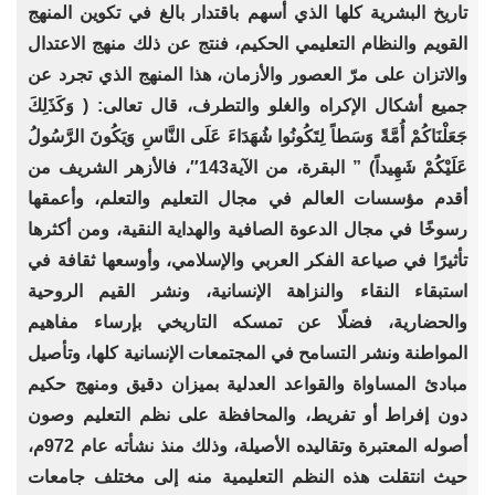
تاريخ البشرية كلها الذي أسهم باقتدار بالغ في تكوين المنهج
القويم والنظام التعليمي الحكيم، فنتج عن ذلك منهج الاعتدال
والاتزان على مرّ العصور والأزمان، هذا المنهج الذي تجرد عن
جميع أشكال الإكراه والغلو والتطرف، قال تعالى: ( وَكَذَلِكَ
جَعَلْنَاكُمْ أُمَّةً وَسَطاً لِتَكُونُوا شُهَدَاءَ عَلَى النَّاسِ وَيَكُونَ الرَّسُولُ
عَلَيْكُمْ شَهِيداً) ” البقرة، من الآية143″، فالأزهر الشريف من
أقدم مؤسسات العالم في مجال التعليم والتعلم، وأعمقها
رسوخًا في مجال الدعوة الصافية والهداية النقية، ومن أكثرها
تأثيرًا في صياعة الفكر العربي والإسلامي، وأوسعها ثقافة في
استبقاء النقاء والنزاهة الإنسانية، ونشر القيم الروحية
والحضارية، فضلًا عن تمسكه التاريخي بإرساء مفاهيم
المواطنة ونشر التسامح في المجتمعات الإنسانية كلها، وتأصيل
مبادئ المساواة والقواعد العدلية بميزان دقيق ومنهج حكيم
دون إفراط أو تفريط، والمحافظة على نظم التعليم وصون
أصوله المعتبرة وتقاليده الأصيلة، وذلك منذ نشأته عام 972م،
حيث انتقلت هذه النظم التعليمية منه إلى مختلف جامعات