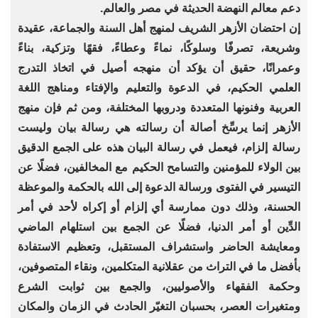
دعم معالم النهضة الحديثة في مصر والعالم.
إن احتضان الأزهر الشريف لمنهج أهل السنة والجماعة، عقيدة
وشريعة، تصرفًا وسلوكًا، نماءً وعطاءً، فقهًا وتزكية، بناءً
وعمرانًا، حقيق أن يؤكد أن منهجه أصيل في اتخاذ التدرج
العلمي الحكيم، في الدعوة والتعليم والإفتاء ومناهج اللغة
العربية وفنونها المتعددة ودروبها المختلفة، ومن ثم فإن منهج
الأزهر إنما يرسِّخ أصالة أن رسالته هي رسالة بيان وليست
رسالة إلزام، فيعمل في رسالة البيان هذه على الجمع الدقيق
بين الولاء للمؤمنين والتسامح الحكيم مع المخالفين، فضلًا عن
التيسير في الفتوى ورسالة الدعوة إلى الله بالحكمة والموعظة
الحسنة، وذلك دون ممارسة أي إلزام أو إكراه لأحد في أمر
الدِّين أو أمر الدنيا، فضلًا عن الجمع بين استلهام الماضي
ومعايشة الحاضر واستشراف المستقبل، وتعظيم الاستفادة
بأفضل ما في التراث من عقلانية المتكلمين، ونقاء المتصوفين،
وحكمة الفقهاء والأصوليين، والجمع بين ثوابت الشرع
ومتغيرات العصر، بحسبان التغيّر الحادث في الزمان والمكان