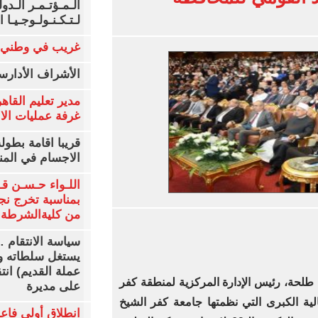
الـمـؤتـمـر الـدو
لـتـكـنـولـوجـيـا ا
غريب في وطني
الأشراف الأدارس
مدير تعليم القاهر
غرفة عمليات الانتخ
قريبا اقامة بطول
الاجسام في المن
اللـواء حـسـن قـ
بمناسبة تخرج نج
من كليةالشرطةا
سياسة الانتقام 
يستغل سلطاته و
عملة القديم) انت
لحة، رئيس الإدارة المركزية لمنطقة كفر
على مديرة
فالية الكبرى التي نظمتها جامعة كفر الشيخ
انطلاق أولي فاع