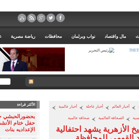
ث
مال واقتصاد
نواب وبرلمان
محافظات
رياضة مصرية
ع
ر |
الأكثر قراءة
أخبار العالم
أخبار عاجلة
أخبار عالمية
بحضورالحبشي جبر
سية
الصحافة العالمية
صحافة عالمية
حفل ختام الأنشط
خ الأزهرية يشهد احتفالية
الإعداديه بنات
د القومي للمحافظة