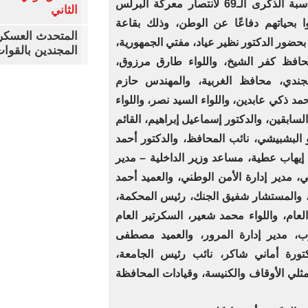
احتفاءً بالعيد القومي للمحافظة بمناسبة الذكرى الـ69 لانتصار معركة البرلس
الثاني
وا بحياتهم دفاعًا عن الوطن، وذلك بقاعة
المتحدث العسكر
حضور الدكتور نظير عياد، مفتي الجمهورية،
المجندين بالقوات ا
محافظ كفر الشيخ، واللواء طارق مرزوق،
لجندي، محافظ الغربية، والمهندس حازم
مد ذكي عابدين، واللواء السيد نصر، واللواء
ابقين، والدكتور إسماعيل إبراهيم، القائم
البشبيشي، نائب المحافظ، والدكتور أحمد
 إيهاب عطية، مساعد وزير الداخلية – مدير
 مدير إدارة الأمن الوطني، والعميد أحمد
 والمستشار شفيق الجنك، رئيس المحكمة،
عام، واللواء محمد شعير، السكرتير العام
زب، مدير إدارة المرور، والعميد مصطفى
ورة أماني شاكر، نائب رئيس الجامعة،
لي الأوقاف والكنيسة، وقيادات المحافظة