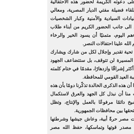
ى دعوته الكريمة لحضور هذه الاحتفالية
بلقاء فضيلة مفتي الديار المصرية، ومعالي
ادات السيادية والأمنية وكبار الشخصيات
 الى جانب الحضور الكريم من أبناء طلاب
م اليوم، متمنيًا أن يسود الخير والرخاء
 الله علينا احتفالات النصر.
تحية تقدير وإجلال لكل من شارك ويشارك
ن المسيرة لن تتوقف، بل ستتضاعف الجهود
ثر إشراقًا وازدهارًا، مقدمًا في ختام كلمته
ة العيد القومي للمحافظة.
ن هذه الذكرى الخالدة تذكّرنا دومًا بأن هذه
 منا أن نبذل كل الجهد والعرق لاستكمال
 دائمًا مرفوعًا بالعمل والإنتاج، وتظل
تحقها بين محافظات الجمهورية.
شت مصر حرةً أبية، وعاش جيشها وشرطتها
م مصدر قوتها وتماسكها، حفظ الله مصر