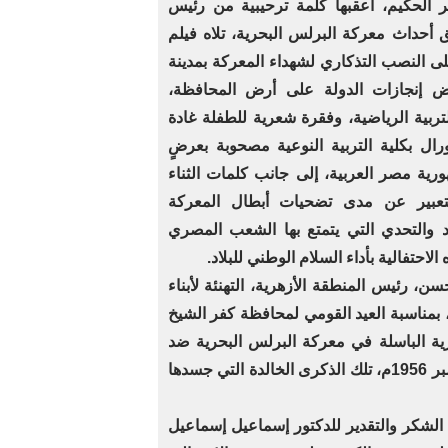
ذكر الحكيم، أعقبها كلمة ترحيبية من رئيس
أحداث معركة البرلس البحرية، تلاه فيلم
 النصب التذكاري لشهداء المعركة بمدينة
اض إنجازات الدولة على أرض المحافظة،
تربية الرياضية، وفقرة شعرية للطفلة غادة
رال بكلية التربية النوعية مصحوبة بعرضٍ
رية مصر العربية، إلى جانب كلمات الثناء
تعبير عن مدى تضحيات أبطال المعركة
 والتحدي التي يتمتع بها الشعب المصري
لاحتفالية بأداء السلام الوطني للبلاد.
، رئيس المنطقة الأزهرية، التهنئة لأبناء
ة، بمناسبة العيد القومي لمحافظة كفر الشيخ
 قواتنا البحرية الباسلة في معركة البرلس البحرية ضد
العدوان الثلاثي على مصر، في 4 نوفمبر 1956م، تلك الذكرى الخالدة التي جسدها
لشكر والتقدير للدكتور إسماعيل إسماعيل