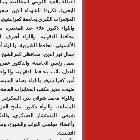
البحرية، تكريمًا للشهداء الذين ضح
المؤتمرات الكبرى بجامعة كفرالشيخ، ب
واللواء دكتور علاء عبد المعطي، 
محافظ الدقهلية، واللواء أشرف ا
الأشموني، محافظ الشرقية، واللواء أح
جمال نور الدين، محافظي كفرالشيخ الس
بعمل رئيس الجامعة، والدكتور عمرو 
العدل، نائب محافظ الدقهلية، واللواء
أمن كفرالشيخ، واللواء وسام السيسي،
ضيف، مدير مكتب المخابرات العامة،
واللواء محمد شوقي بدر، السكرتير ال
المساعد، واللواء دكتور سامح الع
شوقي، المستشار العسكري، والدكت
وأعضاء مجلسي النواب والشيوخ، وممث
التنفيذية.