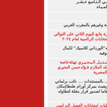
لـي الـتـاسع عـشـر
لمـيـاه
ة وغيرهم بالمغرب العربي
ة يتابع لليوم الثاني على التوالي
ابات الرئاسية لعام ٢٠٢٤
ه”الورداني كلاسيك” لكمال
وفيه
نـديـل الـبـحـيـري تهنئةخاصة
له الملازم فـؤادحسن البحيري
لمصرية
… بالمستندات …. نائب برلماني
يعبث بمركز أورام طنطا(مكان
قاما لصدور قرار بنقلة لتطاوله
ليات امتحانات الفصل الدراسي