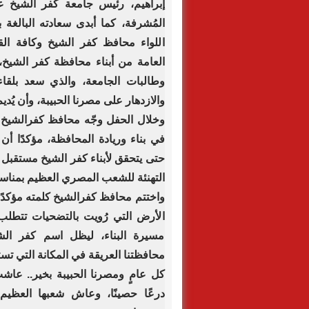
إبراهيم، رئيس جامعة كفر الشيخ عل
المُشرفة، كما أبدى سعادته البالغة 
اللواء محافظ كفر الشيخ وكافة القي
العامة من أبناء محافظة كفر الشيخ،
وطالبات الجامعة، والذي سعد بلقاءه
والازدهار على مصرنا الحبيبة، وأن يُديم
وخلال الحفل وجّه محافظ كفرالشيخ 
في بناء وريادة المحافظة، مؤكدًا أ
حتى يتحقق لأبناء كفر الشيخ مستقبل أك
التهنئة للشعب المصري العظيم بمناسب
واختتم محافظ كفرالشيخ كلمته مؤكدًا أ
الأرض التي رُويت بالتضحيات تتطلب
مسيرة البناء، ليظل اسم كفر الشيخ
محافظتنا العريقة في المكانة التي تس
كل عامٍ ومصرنا الحبيبة بخير.. عا
درعًا حصينًا، وعاش شعبها العظي