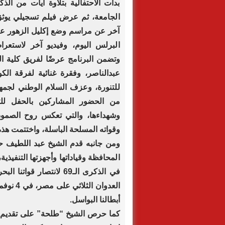
‏بدأت الاحتفالية بتلاوة آيات من ال
الجامعة، ثم عرض فيلم تسجيلي يوثق 
آخر عن مراسم وضع إكليل الزهور على
البرلس اليوم، وفيديو آخر لاستعر
وتضمن البرنامج عرضًا لفريق كلية ال
عبدالناصر، وفقرة غنائية لفرقة الكو
للتنورة، وعزف السلام الوطني لجمهو
من الحضور المشاركين بالحفل لل
وشهداءها، والتي تعكس روح الصمود
وقواته المسلحة الباسلة، واختتمت هذه ا
ومن جانبه قدم الشيخ عبد اللطيف حسن
المحافظة وقياداتها وأجهزتها التنفيذي
في الذكرى الـ69 لانتصار
أبطالنا البواسل.
كما حرص الشيخ “طلحة” على تقديم ا