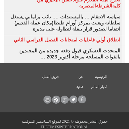
كليةالشرطةالمصرية
سياسة الانتقام … بالمستندات …. نائب برلماني يستغل
سلطاته ويعبث بمركز أورام طنطا(مكان عملة القديم)
انتقاما لصدور قرار بنقلة لتطاوله على مديرة
انطلاق أولي فاعليات امتحانات الفصل الدراسي الثاني
المتحدث العسكري:قبول دفعة جديدة من المجندين
بالقوات المسلحة مرحلة أكتوبر 2023 …
الرئيسية
عن
فريق العمل
أخبار العالم
تقنية
حقوق النشر محفوظة © 2021 لموقع الـتـايـمـز الـدولـيـة
THETIMESINTERNATIONAL