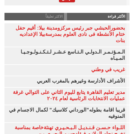
الأكثر قراءة
الاكثر تعليقاً
بحضورالحبشي جبر رئيس مركزومدينة بيلا: أقيم حفل
ختام الأنشطة فى نادى العلوم بمدرسةبيلا الإعداديه
بنات
الـمـؤتـمـر الـدولـي الـتـاسع عـشـر لـتـكـنـولـوجـيـا
المـيـاه
غريب في وطني
الأشراف الأدارسة وغيرهم بالمغرب العربي
مدير تعليم القاهرة يتابع لليوم الثاني على التوالي غرفة
عمليات الانتخابات الرئاسية لعام ٢٠٢٤
قريبا اقامة بطوله”الورداني كلاسيك” لكمال الاجسام في
المنوفيه
اللـواء حـسـن قـنـديـل الـبـحـيـري تهنئةخاصة بمناسبة
تخرج نجله الملازم فـؤادحسن البحيري من