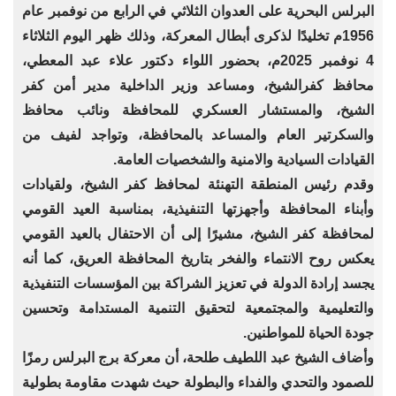
البرلس البحرية على العدوان الثلاثي في الرابع من نوفمبر عام
1956م تخليدًا لذكرى أبطال المعركة، وذلك ظهر اليوم الثلاثاء
4 نوفمبر 2025م، بحضور اللواء دكتور علاء عبد المعطي،
محافظ كفرالشيخ، ومساعد وزير الداخلية مدير أمن كفر
الشيخ، والمستشار العسكري للمحافظة ونائب محافظ
والسكرتير العام والمساعد بالمحافظة، وتواجد لفيف من
القيادات السيادية والامنية والشخصيات العامة.
وقدم رئيس المنطقة التهنئة لمحافظ كفر الشيخ، ولقيادات
وأبناء المحافظة وأجهزتها التنفيذية، بمناسبة العيد القومي
لمحافظة كفر الشيخ، مشيرًا إلى أن الاحتفال بالعيد القومي
يعكس روح الانتماء والفخر بتاريخ المحافظة العريق، كما أنه
يجسد إرادة الدولة في تعزيز الشراكة بين المؤسسات التنفيذية
والتعليمية والمجتمعية لتحقيق التنمية المستدامة وتحسين
جودة الحياة للمواطنين.
وأضاف الشيخ عبد اللطيف طلحة، أن معركة برج البرلس رمزًا
للصمود والتحدي والفداء والبطولة حيث شهدت مقاومة بطولية