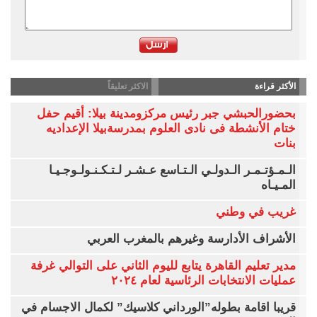
الأكثر قراءة
الاكثر تعليقاً
بحضورالحبشي جبر رئيس مركزومدينة بيلا: أقيم حفل
ختام الأنشطة فى نادى العلوم بمدرسةبيلا الإعداديه
بنات
الـمـؤتـمـر الـدولـي الـتـاسع عـشـر لـتـكـنـولـوجـيـا
المـيـاه
غريب في وطني
الأشراف الأدارسة وغيرهم بالمغرب العربي
مدير تعليم القاهرة يتابع لليوم الثاني على التوالي غرفة
عمليات الانتخابات الرئاسية لعام ٢٠٢٤
قريبا اقامة بطوله”الورداني كلاسيك” لكمال الاجسام في