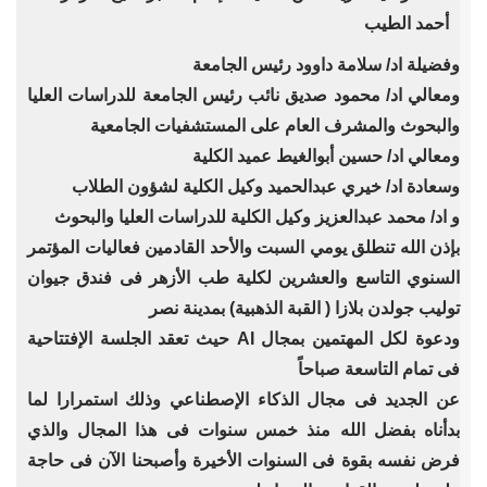
أحمد الطيب
وفضيلة اد/ سلامة داوود رئيس الجامعة
ومعالي اد/ محمود صديق نائب رئيس الجامعة للدراسات العليا
والبحوث والمشرف العام على المستشفيات الجامعية
ومعالي اد/ حسين أبوالغيط عميد الكلية
وسعادة اد/ خيري عبدالحميد وكيل الكلية لشؤون الطلاب
و اد/ محمد عبدالعزيز وكيل الكلية للدراسات العليا والبحوث
بإذن الله تنطلق يومي السبت والأحد القادمين فعاليات المؤتمر
السنوي التاسع والعشرين لكلية طب الأزهر فى فندق جيوان
توليب جولدن بلازا ( القبة الذهبية) بمدينة نصر
ودعوة لكل المهتمين بمجال AI حيث تعقد الجلسة الإفتتاحية
فى تمام التاسعة صباحاً
عن الجديد فى مجال الذكاء الإصطناعي وذلك استمرارا لما
بدأناه بفضل الله منذ خمس سنوات فى هذا المجال والذي
فرض نفسه بقوة فى السنوات الأخيرة وأصبحنا الآن فى حاجة