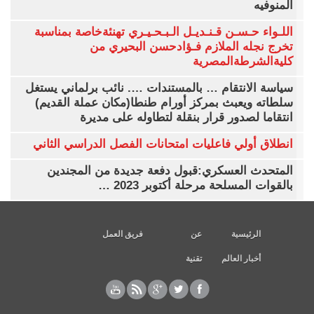
المنوفيه
اللـواء حـسـن قـنـديـل الـبـحـيـري تهنئةخاصة بمناسبة
تخرج نجله الملازم فـؤادحسن البحيري من
كليةالشرطةالمصرية
سياسة الانتقام … بالمستندات …. نائب برلماني يستغل
سلطاته ويعبث بمركز أورام طنطا(مكان عملة القديم)
انتقاما لصدور قرار بنقلة لتطاوله على مديرة
انطلاق أولي فاعليات امتحانات الفصل الدراسي الثاني
المتحدث العسكري:قبول دفعة جديدة من المجندين
بالقوات المسلحة مرحلة أكتوبر 2023 …
الرئيسية
عن
فريق العمل
أخبار العالم
تقنية