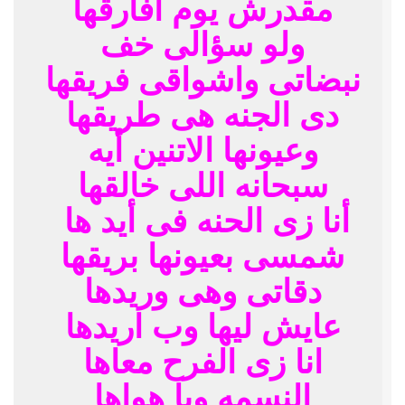
مقدرش يوم أفارقها
ولو سؤالى خف
نبضاتى واشواقى فريقها
دى الجنه هى طريقها
وعيونها الاتنين أيه
سبحانه اللى خالقها
أنا زى الحنه فى أيد ها
شمسى بعيونها بريقها
دقاتى وهى وريدها
عايش ليها وب اريدها
انا زى الفرح معاها
النسمه ويا هواها