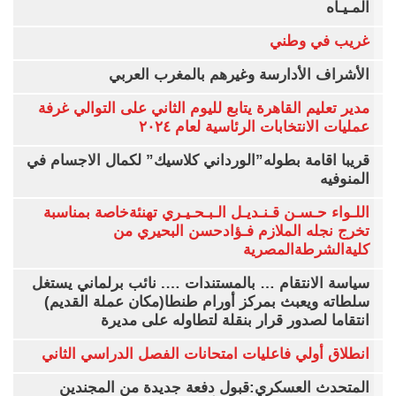
المـيـاه
غريب في وطني
الأشراف الأدارسة وغيرهم بالمغرب العربي
مدير تعليم القاهرة يتابع لليوم الثاني على التوالي غرفة
عمليات الانتخابات الرئاسية لعام ٢٠٢٤
قريبا اقامة بطوله”الورداني كلاسيك” لكمال الاجسام في
المنوفيه
اللـواء حـسـن قـنـديـل الـبـحـيـري تهنئةخاصة بمناسبة
تخرج نجله الملازم فـؤادحسن البحيري من
كليةالشرطةالمصرية
سياسة الانتقام … بالمستندات …. نائب برلماني يستغل
سلطاته ويعبث بمركز أورام طنطا(مكان عملة القديم)
انتقاما لصدور قرار بنقلة لتطاوله على مديرة
انطلاق أولي فاعليات امتحانات الفصل الدراسي الثاني
المتحدث العسكري:قبول دفعة جديدة من المجندين