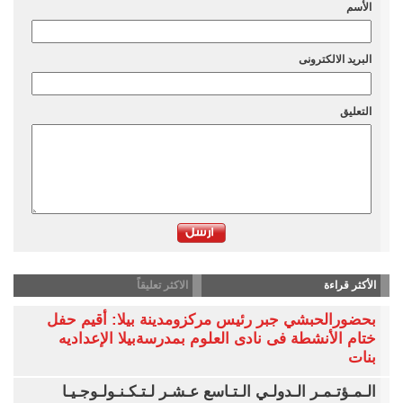
الأسم
البريد الالكترونى
التعليق
الأكثر قراءة
الاكثر تعليقاً
بحضورالحبشي جبر رئيس مركزومدينة بيلا: أقيم حفل
ختام الأنشطة فى نادى العلوم بمدرسةبيلا الإعداديه
بنات
الـمـؤتـمـر الـدولـي الـتـاسع عـشـر لـتـكـنـولـوجـيـا