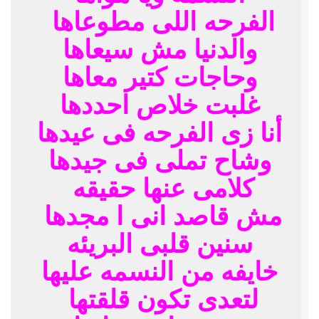
الفرحه اللى مطوعاها
والدنيا مش سيعاها
وحاجات كتير معاها
غلبت خلاص احددها
أنا زى الفرحه فى عيدها
وشاح تملى فى جيدها
كلامى عنها حقيقه
مش قاصد انى ا مجدها
سنين قلبى البريئه
خايفه من النسمه عليها
لتعدى تكون قلقتها