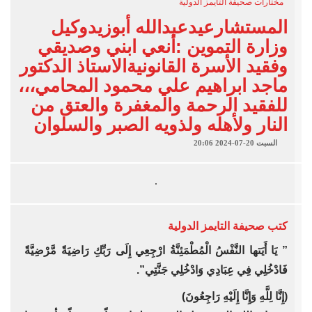
مختارات صحيفة التايمز الدولية
المستشارعيدعبدالله أبوزيدوكيل
وزارة التموين :أنعي ابني وصديقي
وفقيد الأسرة القانونيةالاستاذ الدكتور
ماجد ابراهيم علي محمود المحامي،،،
للفقيد الرحمة والمغفرة والعتق من
النار ولأهله ولذويه الصبر والسلوان
السبت 20-07-2024 20:06
كتب
صحيفة التايمز الدولية
” يَا أَيَتها النَّفْسُ الْمُطْمَئِنَّةُ ارْجِعِي إِلَى رَبِّكِ رَاضِيَةً مَّرْضِيَّةً
فَادْخُلِي فِي عِبَادِي وَادْخُلِي جَنَّتِي”.
(إِنَّا لِلَّهِ وَإِنَّا إِلَيْهِ رَاجِعُونَ)