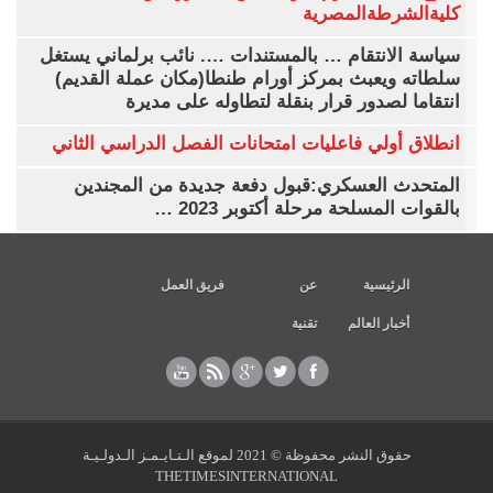
كليةالشرطةالمصرية
سياسة الانتقام … بالمستندات …. نائب برلماني يستغل
سلطاته ويعبث بمركز أورام طنطا(مكان عملة القديم)
انتقاما لصدور قرار بنقلة لتطاوله على مديرة
انطلاق أولي فاعليات امتحانات الفصل الدراسي الثاني
المتحدث العسكري:قبول دفعة جديدة من المجندين
بالقوات المسلحة مرحلة أكتوبر 2023 …
الرئيسية
عن
فريق العمل
أخبار العالم
تقنية
حقوق النشر محفوظة © 2021 لموقع الـتـايـمـز الـدولـيـة
THETIMESINTERNATIONAL