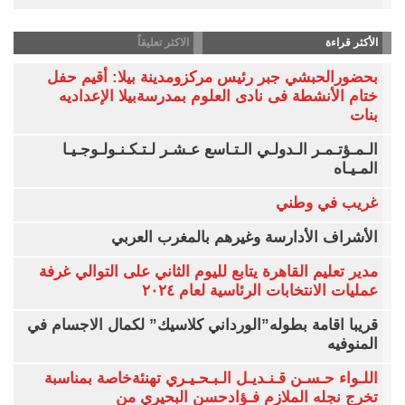
الأكثر قراءة
الاكثر تعليقاً
بحضورالحبشي جبر رئيس مركزومدينة بيلا: أقيم حفل
ختام الأنشطة فى نادى العلوم بمدرسةبيلا الإعداديه
بنات
الـمـؤتـمـر الـدولـي الـتـاسع عـشـر لـتـكـنـولـوجـيـا
المـيـاه
غريب في وطني
الأشراف الأدارسة وغيرهم بالمغرب العربي
مدير تعليم القاهرة يتابع لليوم الثاني على التوالي غرفة
عمليات الانتخابات الرئاسية لعام ٢٠٢٤
قريبا اقامة بطوله”الورداني كلاسيك” لكمال الاجسام في
المنوفيه
اللـواء حـسـن قـنـديـل الـبـحـيـري تهنئةخاصة بمناسبة
تخرج نجله الملازم فـؤادحسن البحيري من