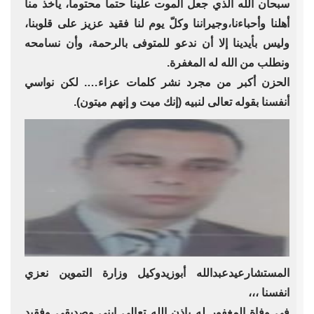
سبحان الله الذي جعل الموت علينا حتماً محتوماً، يأخذ منا
أهلنا وأحباءنا،وجيراننا وكلّ يوم لنا فقيد عزيز على قلوبنا،
وليس بأيدينا إلا أن ندعو للمتوفى بالرحمة، وأن نسامحه
ونطلب من الله له المغفرة.
الحزن أكبر من مجرد نشر كلمات عزاء…. لكن نواسي
أنفسنا بقوله تعالى لنبيه (إنك ميت و إنهم ميتون).
المستشارعيدعبدالله أبوزيدوكيل وزارة التموين نعزي
انفسنا ،،،
في وفاة المغفور له بإذن الله تعالي ابني وصديقي وفقيد