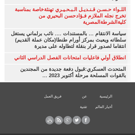
اللـواء حـسـن قـنـديـل الـبـحـيـري تهنئةخاصة بمناسبة
تخرج نجله الملازم فـؤادحسن البحيري من
كليةالشرطةالمصرية
سياسة الانتقام … بالمستندات …. نائب برلماني يستغل
سلطاته ويعبث بمركز أورام طنطا(مكان عملة القديم)
انتقاما لصدور قرار بنقلة لتطاوله على مديرة
انطلاق أولي فاعليات امتحانات الفصل الدراسي الثاني
المتحدث العسكري:قبول دفعة جديدة من المجندين
بالقوات المسلحة مرحلة أكتوبر 2023 …
الرئيسية
عن
فريق العمل
أخبار العالم
تقنية