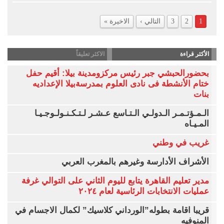
1
2
3
التالي ›
الاخيرة »
الأكثر قراءة
الاكثر تعليقاً
بحضورالحبشي جبر رئيس مركزومدينة بيلا: أقيم حفل
ختام الأنشطة فى نادى العلوم بمدرسةبيلا الإعداديه
بنات
الـمـؤتـمـر الـدولـي الـتـاسع عـشـر لـتـكـنـولـوجـيـا
المـيـاه
غريب في وطني
الأشراف الأدارسة وغيرهم بالمغرب العربي
مدير تعليم القاهرة يتابع لليوم الثاني على التوالي غرفة
عمليات الانتخابات الرئاسية لعام ٢٠٢٤
قريبا اقامة بطوله”الورداني كلاسيك” لكمال الاجسام في
المنوفيه