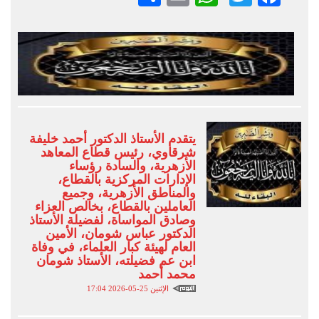
يتقدم الأستاذ الدكتور أحمد خليفة
شرقاوي، رئيس قطاع المعاهد
الأزهرية، والسادة رؤساء
الإدارات المركزية بالقطاع،
والمناطق الأزهرية، وجميع
العاملين بالقطاع، بخالص العزاء
وصادق المواساة، لفضيلة الأستاذ
الدكتور عباس شومان، الأمين
العام لهيئة كبار العلماء، في وفاة
ابن عم فضيلته، الأستاذ شومان
محمد أحمد
الإثنين 25-05-2026 17:04