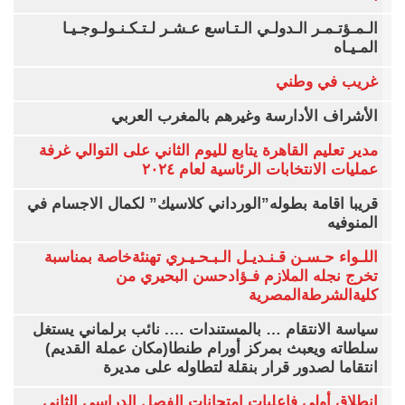
الـمـؤتـمـر الـدولـي الـتـاسع عـشـر لـتـكـنـولـوجـيـا
المـيـاه
غريب في وطني
الأشراف الأدارسة وغيرهم بالمغرب العربي
مدير تعليم القاهرة يتابع لليوم الثاني على التوالي غرفة
عمليات الانتخابات الرئاسية لعام ٢٠٢٤
قريبا اقامة بطوله”الورداني كلاسيك” لكمال الاجسام في
المنوفيه
اللـواء حـسـن قـنـديـل الـبـحـيـري تهنئةخاصة بمناسبة
تخرج نجله الملازم فـؤادحسن البحيري من
كليةالشرطةالمصرية
سياسة الانتقام … بالمستندات …. نائب برلماني يستغل
سلطاته ويعبث بمركز أورام طنطا(مكان عملة القديم)
انتقاما لصدور قرار بنقلة لتطاوله على مديرة
انطلاق أولي فاعليات امتحانات الفصل الدراسي الثاني