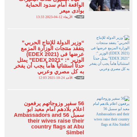
الواقعة أمام سدود الحماية
بوادى ميعر
الأربعاء 12-04-2023 13:33
“وزير الدولة للإنتاج الحربي”
يتفقد منتجات الوزارة المزمع
عرضها فى (EDEX 2021)
الوزير “: “EDEX 2021” يمثل
حدثاً استثنائياً هاماً يجب أن يفخر
به كل مصري وعربي
الأحد 24-10-2021 12:03
56 سفير وزوجاتهم يرفعون
اعلام بلادهم امام معبد ابو
سمبل 56 Ambassadors and
their wives raise their
country flags at Abu
Simbel