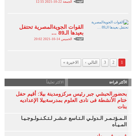
الجمعة 22-10-2021 12:55
القوات الجويةالمصرية تحتفل
بعيدها الـ89 …‏
الخميس 14-10-2021 20:02
1
2
3
التالي ›
الاخيرة »
الأكثر قراءة
الاكثر تعليقاً
بحضورالحبشي جبر رئيس مركزومدينة بيلا: أقيم حفل
ختام الأنشطة فى نادى العلوم بمدرسةبيلا الإعداديه
بنات
الـمـؤتـمـر الـدولـي الـتـاسع عـشـر لـتـكـنـولـوجـيـا
المـيـاه