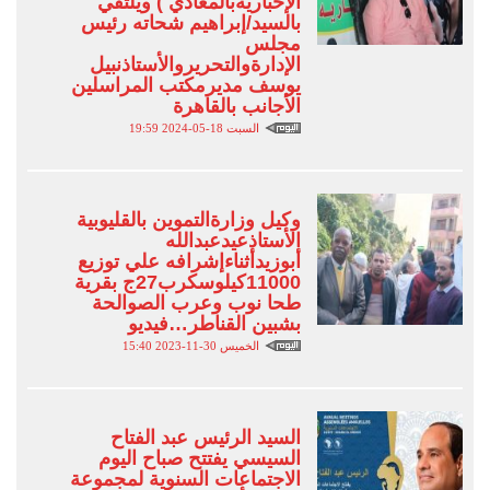
الإخباريةبالمعادي ) ويلتقي
بالسيد/إبراهيم شحاته رئيس
مجلس
الإدارةوالتحريروالأستاذنبيل
يوسف مديرمكتب المراسلين
الأجانب بالقاهرة
السبت 18-05-2024 19:59
وكيل وزارةالتموين بالقليوبية
الأستاذعيدعبدالله
أبوزيدأثناءإشرافه علي توزيع
11000كيلوسكرب27ج بقرية
طحا نوب وعرب الصوالحة
بشبين القناطر…فيديو
الخميس 30-11-2023 15:40
السيد الرئيس عبد الفتاح
السيسي يفتتح صباح اليوم
الاجتماعات السنوية لمجموعة