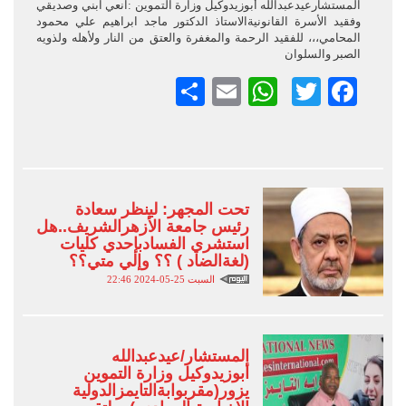
المستشارعيدعبدالله أبوزيدوكيل وزارة التموين :انعي ابني وصديقي
وفقيد الأسرة القانونيةالاستاذ الدكتور ماجد ابراهيم علي محمود
المحامي،،، للفقيد الرحمة والمغفرة والعتق من النار ولأهله ولذويه
الصبر والسلوان
Facebook
Twitter
Email
WhatsApp
نشر
تحت المجهر: لينظر سعادة
رئيس جامعة الأزهرالشريف..هل
استشري الفسادبإحدي كليات
(لغةالضاد ) ؟؟ وإلي متي؟؟
السبت 25-05-2024 22:46
المستشار/عيدعبدالله
أبوزيدوكيل وزارة التموين
يزور(مقربوابةالتايمزالدولية