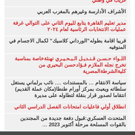
غريب في وطني
الأشراف الأدارسة وغيرهم بالمغرب العربي
مدير تعليم القاهرة يتابع لليوم الثاني على التوالي غرفة
عمليات الانتخابات الرئاسية لعام ٢٠٢٤
قريبا اقامة بطوله”الورداني كلاسيك” لكمال الاجسام في
المنوفيه
اللـواء حـسـن قـنـديـل الـبـحـيـري تهنئةخاصة بمناسبة
تخرج نجله الملازم فـؤادحسن البحيري من
كليةالشرطةالمصرية
سياسة الانتقام … بالمستندات …. نائب برلماني يستغل
سلطاته ويعبث بمركز أورام طنطا(مكان عملة القديم)
انتقاما لصدور قرار بنقلة لتطاوله على مديرة
انطلاق أولي فاعليات امتحانات الفصل الدراسي الثاني
المتحدث العسكري:قبول دفعة جديدة من المجندين
بالقوات المسلحة مرحلة أكتوبر 2023 …