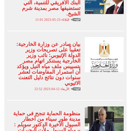
البنك الأفريقي للتنمية، التي
تستضيفها مصر بمدينة شرم
الشيخ.
الثلاثاء 23-05-2023 11:01
بيان صادر عن وزارة الخارجية:
تعقيباً على تصريحات وزير
الدولة الإثيوبي: نائب وزير
الخارجية يستنكر اتهام مصر
بتسييس ملف مياه النيل ويؤكد
أن استمرار المفاوضات لعشر
سنوات دون نتائج دليل التعنت
الاثيوبي
الأربعاء 12-04-2023 22:52
منظومة الحماية تنجح فى حماية
مدينة طور سيناء من أخطار
السيول الأخيرة الدكتور سويلم :
– مياه السيول ملأت البحيرات