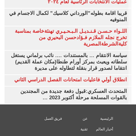
عمليات الانتخابات الرئاسية لعام ٢٠٢٤
قريبا اقامة بطوله”الورداني كلاسيك” لكمال الاجسام في
المنوفيه
اللـواء حـسـن قـنـديـل الـبـحـيـري تهنئةخاصة بمناسبة
تخرج نجله الملازم فـؤادحسن البحيري من
كليةالشرطةالمصرية
سياسة الانتقام … بالمستندات …. نائب برلماني يستغل
سلطاته ويعبث بمركز أورام طنطا(مكان عملة القديم)
انتقاما لصدور قرار بنقلة لتطاوله على مديرة
انطلاق أولي فاعليات امتحانات الفصل الدراسي الثاني
المتحدث العسكري:قبول دفعة جديدة من المجندين
بالقوات المسلحة مرحلة أكتوبر 2023 …
الرئيسية
عن
فريق العمل
أخبار العالم
تقنية