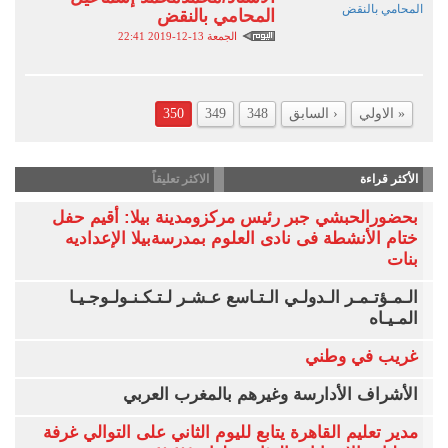
المحامي بالنقض
الجمعة 13-12-2019 22:41
« الاولي
‹ السابق
348
349
350
الأكثر قراءة
الاكثر تعليقاً
بحضورالحبشي جبر رئيس مركزومدينة بيلا: أقيم حفل
ختام الأنشطة فى نادى العلوم بمدرسةبيلا الإعداديه
بنات
الـمـؤتـمـر الـدولـي الـتـاسع عـشـر لـتـكـنـولـوجـيـا
المـيـاه
غريب في وطني
الأشراف الأدارسة وغيرهم بالمغرب العربي
مدير تعليم القاهرة يتابع لليوم الثاني على التوالي غرفة