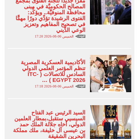
مقرًّا جديدًا للجنة الفتوى بمجمَّع
المصالح الحكوميَّة في مبنى
محافظة المنوفيَّة.. ويؤكِّد:
الفتوى الرشيدة تؤدِّي دورًا مهمًّا
في تصحيح المفاهيم وتعزيز
الوعي الدِّيني
الخميس 06-08-2026 17:20
الأكاديمية العسكرية المصرية
تنظم المؤتمر العلمي الدولي
السادس للاتصالات ( ITC-
EGYPT 2026 ) …
الخميس 06-08-2026 17:18
السيد الرئيس عبد الفتاح
السيسيي ستقبل،بمطار العلمين
الدولي، أخاه جلالة الملك حمد
بن عيسى آل خليفة، ملك مملكة
البحرين الشقيقة