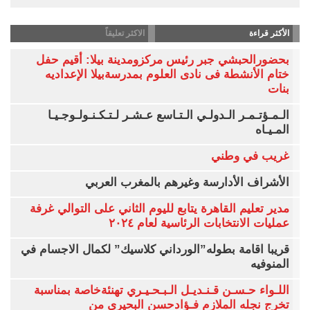
الأكثر قراءة
الاكثر تعليقاً
بحضورالحبشي جبر رئيس مركزومدينة بيلا: أقيم حفل
ختام الأنشطة فى نادى العلوم بمدرسةبيلا الإعداديه
بنات
الـمـؤتـمـر الـدولـي الـتـاسع عـشـر لـتـكـنـولـوجـيـا
المـيـاه
غريب في وطني
الأشراف الأدارسة وغيرهم بالمغرب العربي
مدير تعليم القاهرة يتابع لليوم الثاني على التوالي غرفة
عمليات الانتخابات الرئاسية لعام ٢٠٢٤
قريبا اقامة بطوله”الورداني كلاسيك” لكمال الاجسام في
المنوفيه
اللـواء حـسـن قـنـديـل الـبـحـيـري تهنئةخاصة بمناسبة
تخرج نجله الملازم فـؤادحسن البحيري من