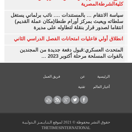
كليةالشرطةالمصرية
سياسة الانتقام … بالمستندات …. نائب برلماني يستغل
سلطاته ويعبث بمركز أورام طنطا(مكان عملة القديم)
انتقاما لصدور قرار بنقلة لتطاوله على مديرة
انطلاق أولي فاعليات امتحانات الفصل الدراسي الثاني
المتحدث العسكري:قبول دفعة جديدة من المجندين
بالقوات المسلحة مرحلة أكتوبر 2023 …
الرئيسية
عن
فريق العمل
أخبار العالم
تقنية
حقوق النشر محفوظة © 2021 لموقع الـتـايـمـز الـدولـيـة
THETIMESINTERNATIONAL