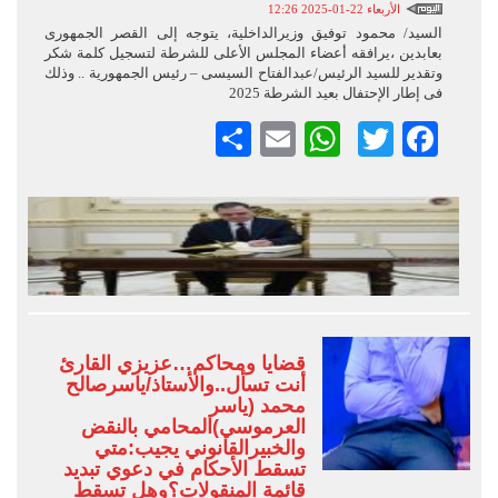
الأربعاء 22-01-2025 12:26
السيد/ محمود توفيق وزيرالداخلية، يتوجه إلى القصر الجمهورى
بعابدين ،يرافقه أعضاء المجلس الأعلى للشرطة لتسجيل كلمة شكر
وتقدير للسيد الرئيس/عبدالفتاح السيسى – رئيس الجمهورية .. وذلك
فى إطار الإحتفال بعيد الشرطة 2025
Facebook
Twitter
Email
WhatsApp
نشر
قضايا ومحاكم…عزيزي القارئ
أنت تسأل..والأستاذ/ياسرصالح
محمد (ياسر
العرموسي)المحامي بالنقض
والخبيرالقانوني يجيب:متي
تسقط الأحكام في دعوي تبديد
قائمة المنقولات؟وهل تسقط