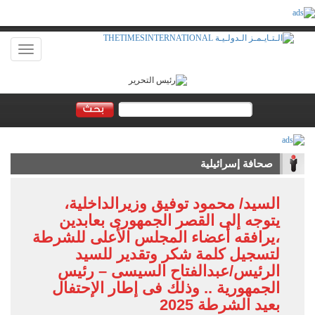
Toggle
vigation
صحافة إسرائيلية
السيد/ محمود توفيق وزيرالداخلية،
يتوجه إلى القصر الجمهورى بعابدين
،يرافقه أعضاء المجلس الأعلى للشرطة
لتسجيل كلمة شكر وتقدير للسيد
الرئيس/عبدالفتاح السيسى – رئيس
الجمهورية .. وذلك فى إطار الإحتفال
بعيد الشرطة 2025