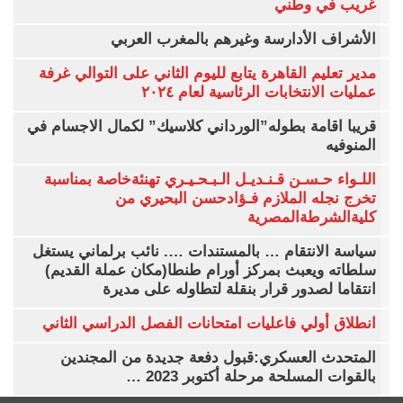
غريب في وطني
الأشراف الأدارسة وغيرهم بالمغرب العربي
مدير تعليم القاهرة يتابع لليوم الثاني على التوالي غرفة
عمليات الانتخابات الرئاسية لعام ٢٠٢٤
قريبا اقامة بطوله”الورداني كلاسيك” لكمال الاجسام في
المنوفيه
اللـواء حـسـن قـنـديـل الـبـحـيـري تهنئةخاصة بمناسبة
تخرج نجله الملازم فـؤادحسن البحيري من
كليةالشرطةالمصرية
سياسة الانتقام … بالمستندات …. نائب برلماني يستغل
سلطاته ويعبث بمركز أورام طنطا(مكان عملة القديم)
انتقاما لصدور قرار بنقلة لتطاوله على مديرة
انطلاق أولي فاعليات امتحانات الفصل الدراسي الثاني
المتحدث العسكري:قبول دفعة جديدة من المجندين
بالقوات المسلحة مرحلة أكتوبر 2023 …