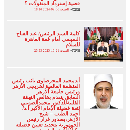
قضية إسترداد المنقولات ؟
الجمعة 06-09-2024 18:10
كلمة السيد الرئيس/ عبد الفتاح
السيسي أمام قمة القاهرة
للسلام
السبت 21-10-2023 23:33
أ.دمحمد المحرصاوى نائب رئيس
المنظمة العالمية لخريجى الأزهر
ورئيس جامعة الأزهر
السابق يتقدم بخالص التهنئة
القلبيةللدكتور محمدالضويني
لثقة فضيلة الإمام الأكبر أ.د/
أحمد الطيب – شيخ
الأزهر،بصدور قرار رئيس
الجمهورية بتجديد تعيين فضيلته